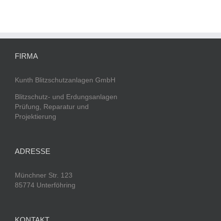
FIRMA
Kunth Blitzschutzanlagen GmbH
Blitzschutz- und Erdungsanlagen
Prüfung, Reparatur und
Projektierung
ADRESSE
Münchner Str. 123
85774 Unterföhring
KONTAKT